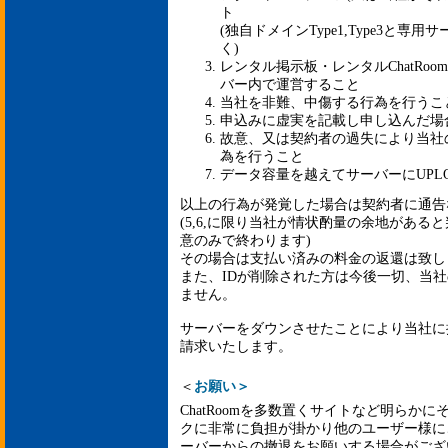
ト
(独自ドメインType1,Type3と
く)
レンタル掲示板・レンタルChatRoo
バー内で運営すること
当社を非難、中傷する行為を行うこ
申込みに虚実を記載し申し込んだ場
故意、又は契約者の過失により当社
為を行うこと
データ容量を越えてサーバーにUPL
以上の行為が発覚した場合は契約者に通告
(5,6,に限り当社が情状酌量の余地があると
意のみで終わります)
その場合は支払い済みの料金の返還は致し
また、IDが削除された方は今後一切、当
ません。
サーバーをダウンさせたことにより当社に
請求いたします。
＜
お願い＞
ChatRoomを多数置くサイトなど明らか
クに非常に負担が掛かり他のユーザー様に
ーバーからの撤退をお願いする場合がござ