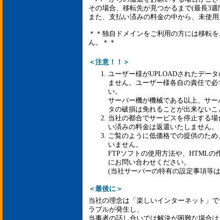
その場合、移転先が見つかるまで(最長3週
また、支払い済みの料金の中から、未使用
＊＊独自ドメインをご利用の方には移転を
ん。＊＊
＜注意！！＞
ユーザー様がUPLOADされたデー
ません。ユーザー様各自の責任で必
い。
サーバー機が機械である以上、サー
タの破損は免れることが出来ないこ
当社の都合でサービスを停止する場
い済みの料金は返還いたしません。
ご覧のように低価格での提供のため
いません。
FTPソフトの使用方法や、HTML
にお問い合わせください。
(当社サーバーの特有の設定事項等
＜最後に＞
当社の理念は「楽しいインターネット」で
ラブルが発生し、
当事者の話し合いでは解決が困難な場合は