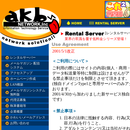
[レンタルサーバ
業界の常識を覆す低料金シリーズ登場！
2001/5/1改正
レンタルサーバー
＜ご利用について＞
メールマガジン 配信
システム
ご利用の際にはサイトの内容(個人・商用・批判
データ転送量等特に制限は設けませんがア
アクセスアップ
る禁止事項だけを制限とさせて頂きます。
ホームページ作成
(独自ドメインType1と専用サーバーのみ
LAN構築
おります。
メールマガジンシステム
2001/4/30から加わりました新サービス独
無料版
です)
代理店募集
執筆書籍等
＜禁止事項＞
企業概要
かわいいメールアドレス
日本の法律に抵触する内容、行為(
容,行為)を行うこと。
お問い合わせ
アダルトコンテンツ(又は当社がそれ