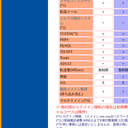
メールコントローラ
○
○
(*1)
転送メール
○
○
メルマガ発行システ
×
×
ム
(*2)
CGI/SSI(*3)
○
○
PHP4
○
○
MySQL
×
○
TELNET
○
○
Xoops
×
○
ADULT
×
×
転送量(MBytes)
無制限
無制
再販
○
○
SSL
X
X
独自ドメイン取得
○
○
(持ち込み含む)
マルチドメイン(*4)
○
○
☆:他社様からドメイン移転の場合は初期費
ャルコースは除外)
(*1) ログイン情報 [ドメイン:test.com][パスワード:t
(*2) [登録購読者数:6000人まで][発行数制限:1日2配
(*3) 特に事前には規定いたしませんが、負荷の高