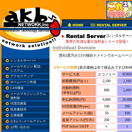
[レンタルサーバ
業界の常識を覆す低料金シリーズ登場！
貴社(貴方)だけの独自ドメインでホームペー
レンタルサーバー
メールマガジン 配信
●サービス内容
[表示価格は全て税込みです(2004年
システム
サービス名
エコノミー
SOH
アクセスアップ
初期費用(円)(☆)
2,100
2,100
ホームページ作成
月額利用料
LAN構築
880
2,600
[半年払](円)
メールマガジンシステム
無料版
年払利用料(円)
9,680
28,600
代理店募集
WEB容量(Mbytes)
100
200
執筆書籍等
メールアドレス(個)
50
100
企業概要
追加アドレス(円/月)
200
200
かわいいメールアドレス
POP before SMTP
○
○
お問い合わせ