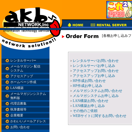
[各種お申し込みフ
レンタルサーバお問い合わせ
レンタルサーバー
>
レンタルサーバお申し込み
>
メールマガジン 配信
アクセスアップお問い合わせ
システム
>
アクセスアップお申し込み
>
アクセスアップ
HP作成お問い合わせ
>
ホームページ作成
HP作成お申し込み
>
LAN構築
メルマガシステムお問い合わせ
>
メールマガジンシステム
メルマガシステムお申し込み
>
無料版
LAN構築お問い合わせ
>
代理店募集
LAN構築お申し込み
>
執筆書籍等
その他のご依頼
>
企業概要
WEBサイトに関するお問い合わせ
>
かわいいメールアドレス
お問い合わせ