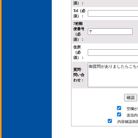
須）：
Tel（必
須）：
7桁郵
便番号
（必
須）：
住所
（必
須）：
質問･
問い合
わせ：
空欄が
送信内
内容確認画面