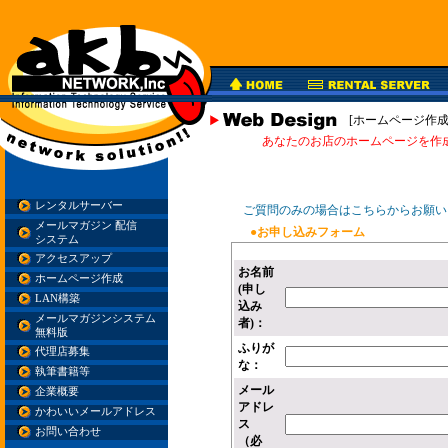
[ホームページ作成
あなたのお店のホームページを作
レンタルサーバー
ご質問のみの場合はこちらからお願い
メールマガジン 配信
●お申し込みフォーム
システム
アクセスアップ
お名前
ホームページ作成
(申し
LAN構築
込み
メールマガジンシステム
者)：
無料版
ふりが
代理店募集
な：
執筆書籍等
メール
企業概要
アドレ
かわいいメールアドレス
ス
お問い合わせ
（必